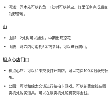
河滩：浮木处可以钓鱼，1处树可以捕虫。灯里任务完成后变
为野营地。
山
山脚：2处树可以捕虫，中期出现凉花
山腰：洞穴内可消耗5金钱参拜。可以进行爬山。
粗点心店门口
粗点心店：可以和雫交谈打开商店。可以花费100金钱获得扭
蛋。
公园：可以和绵太交谈进行拍拍卡游戏。可以花费金钱在贩
卖机处购买道具。可以在贩卖机处随机获得金钱。