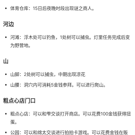
体育仓库：15日后夜晚时段出现谜之商人。
河边
河滩：浮木处可以钓鱼，1处树可以捕虫。灯里任务完成后变
为野营地。
山
山脚：2处树可以捕虫，中期出现凉花
山腰：洞穴内可消耗5金钱参拜。可以进行爬山。
粗点心店门口
粗点心店：可以和雫交谈打开商店。可以花费100金钱获得扭
蛋。
公园：可以和绵太交谈进行拍拍卡游戏。可以花费金钱在贩