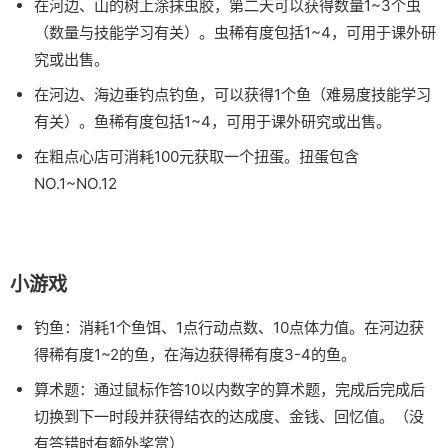
在河边、山的树上涂抹虫胶，第二天可以获得数量1~3个虫
（数量与技能学习有关）。虫稀有度包括1~4，可用于课外研
究或出售。
在河边、海边垂钓点钓鱼，可以获得1个鱼（难易度技能学习
有关）。鱼稀有度包括1~4，可用于课外研究或出售。
在粗点心店可消耗100元获取一个扭蛋。扭蛋包含
NO.1~NO.12
小游戏
钓鱼：消耗1个鱼饵、1点行动点数、10点体力值。在河边获
得稀有度1~2的鱼，在海边获得稀有度3-4的鱼。
算术题：通过鼠标作答10以内数字的算术题，完成后完成后
切换到下一时段并获得结衣的达成度、金钱、回忆值。（没
有答错时有额外奖赏）