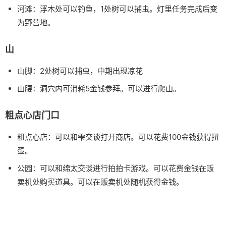
河滩：浮木处可以钓鱼，1处树可以捕虫。灯里任务完成后变
为野营地。
山
山脚：2处树可以捕虫，中期出现凉花
山腰：洞穴内可消耗5金钱参拜。可以进行爬山。
粗点心店门口
粗点心店：可以和雫交谈打开商店。可以花费100金钱获得扭
蛋。
公园：可以和绵太交谈进行拍拍卡游戏。可以花费金钱在贩
卖机处购买道具。可以在贩卖机处随机获得金钱。