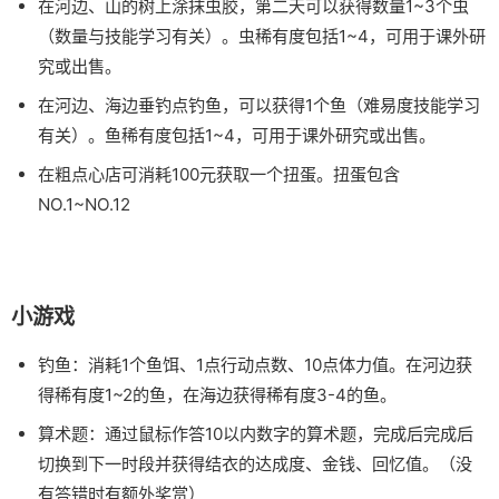
在河边、山的树上涂抹虫胶，第二天可以获得数量1~3个虫
（数量与技能学习有关）。虫稀有度包括1~4，可用于课外研
究或出售。
在河边、海边垂钓点钓鱼，可以获得1个鱼（难易度技能学习
有关）。鱼稀有度包括1~4，可用于课外研究或出售。
在粗点心店可消耗100元获取一个扭蛋。扭蛋包含
NO.1~NO.12
小游戏
钓鱼：消耗1个鱼饵、1点行动点数、10点体力值。在河边获
得稀有度1~2的鱼，在海边获得稀有度3-4的鱼。
算术题：通过鼠标作答10以内数字的算术题，完成后完成后
切换到下一时段并获得结衣的达成度、金钱、回忆值。（没
有答错时有额外奖赏）