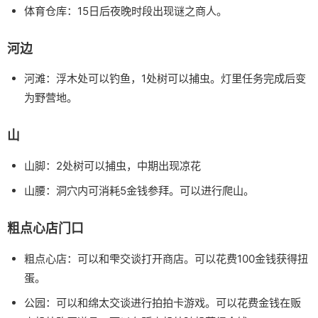
体育仓库：15日后夜晚时段出现谜之商人。
河边
河滩：浮木处可以钓鱼，1处树可以捕虫。灯里任务完成后变
为野营地。
山
山脚：2处树可以捕虫，中期出现凉花
山腰：洞穴内可消耗5金钱参拜。可以进行爬山。
粗点心店门口
粗点心店：可以和雫交谈打开商店。可以花费100金钱获得扭
蛋。
公园：可以和绵太交谈进行拍拍卡游戏。可以花费金钱在贩