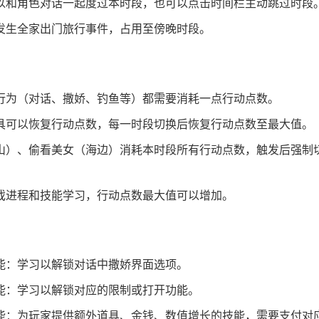
以和角色对话一起度过本时段，也可以点击时间栏主动跳过时段
发生全家出门旅行事件，占用至傍晚时段。
行为（对话、撒娇、钓鱼等）都需要消耗一点行动点数。
具可以恢复行动点数，每一时段切换后恢复行动点数至最大值。
山）、偷看美女（海边）消耗本时段所有行动点数，触发后强制
戏进程和技能学习，行动点数最大值可以增加。
能：学习以解锁对话中撒娇界面选项。
能：学习以解锁对应的限制或打开功能。
能：为玩家提供额外道具、金钱、数值增长的技能，需要支付对