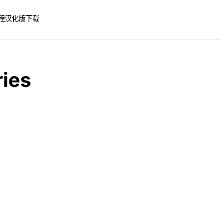
程
汉化版下载
ies