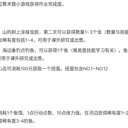
过算术题小游戏获得作业完成度。
、山的树上涂抹虫胶，第二天可以获得数量1~3个虫（数量与技
虫稀有度包括1~4，可用于课外研究或出售。
、海边垂钓点钓鱼，可以获得1个鱼（难易度技能学习有关）。
，可用于课外研究或出售。
店可消耗100元获取一个扭蛋。扭蛋包含NO.1~NO.12
消耗1个鱼饵、1点行动点数、10点体力值。在河边获得稀有度1~
得稀有度3-4的鱼。