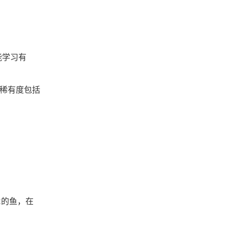
能学习有
鱼稀有度包括
2的鱼，在