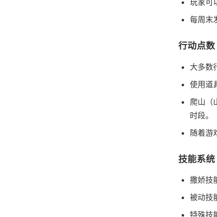
玩家可
每周末
行动点数
大多数
使用道
爬山（
时段。
随着游
技能系统
撒娇技
被动技
特殊技