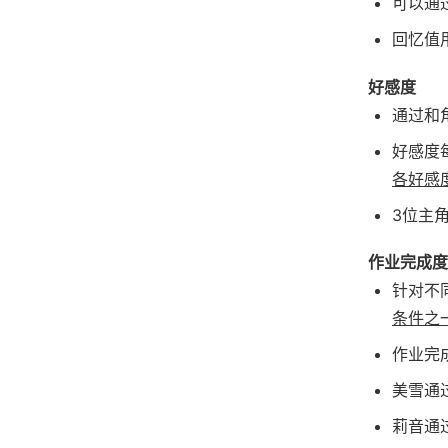
可以通
回忆值
好感度
通过和
好感度每
各好感
3位主
作业完成度
针对不
条件之
作业完
美雪通
莉音通