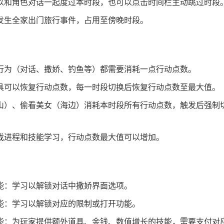
以和角色对话一起度过本时段，也可以点击时间栏主动跳过时段
发生全家出门旅行事件，占用至傍晚时段。
行为（对话、撒娇、钓鱼等）都需要消耗一点行动点数。
具可以恢复行动点数，每一时段切换后恢复行动点数至最大值。
山）、偷看美女（海边）消耗本时段所有行动点数，触发后强制
戏进程和技能学习，行动点数最大值可以增加。
能：学习以解锁对话中撒娇界面选项。
能：学习以解锁对应的限制或打开功能。
能：为玩家提供额外道具、金钱、数值增长的技能，需要支付对