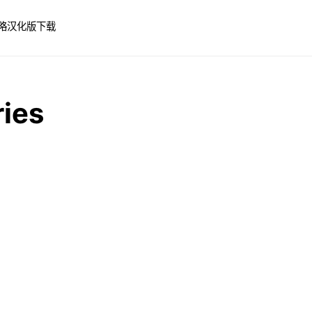
略
汉化版下载
ies