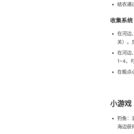
结衣通
收集系统
在河边
关）。
在河边
1~4
在粗点心
小游戏
钓鱼：
海边获