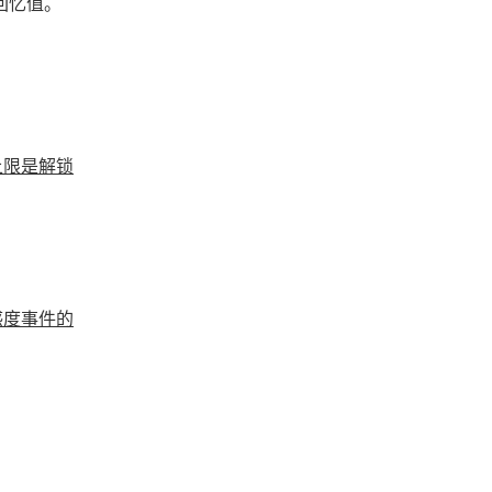
回忆值。
上限是解锁
感度事件的