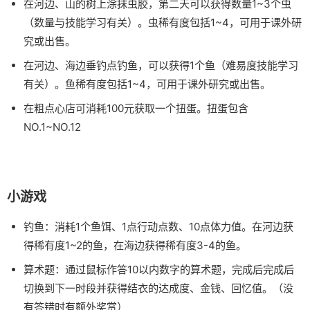
在河边、山的树上涂抹虫胶，第二天可以获得数量1~3个虫
（数量与技能学习有关）。虫稀有度包括1~4，可用于课外研
究或出售。
在河边、海边垂钓点钓鱼，可以获得1个鱼（难易度技能学习
有关）。鱼稀有度包括1~4，可用于课外研究或出售。
在粗点心店可消耗100元获取一个扭蛋。扭蛋包含
NO.1~NO.12
小游戏
钓鱼：消耗1个鱼饵、1点行动点数、10点体力值。在河边获
得稀有度1~2的鱼，在海边获得稀有度3-4的鱼。
算术题：通过鼠标作答10以内数字的算术题，完成后完成后
切换到下一时段并获得结衣的达成度、金钱、回忆值。（没
有答错时有额外奖赏）