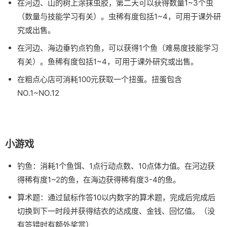
在河边、山的树上涂抹虫胶，第二天可以获得数量1~3个虫
（数量与技能学习有关）。虫稀有度包括1~4，可用于课外研
究或出售。
在河边、海边垂钓点钓鱼，可以获得1个鱼（难易度技能学习
有关）。鱼稀有度包括1~4，可用于课外研究或出售。
在粗点心店可消耗100元获取一个扭蛋。扭蛋包含
NO.1~NO.12
小游戏
钓鱼：消耗1个鱼饵、1点行动点数、10点体力值。在河边获
得稀有度1~2的鱼，在海边获得稀有度3-4的鱼。
算术题：通过鼠标作答10以内数字的算术题，完成后完成后
切换到下一时段并获得结衣的达成度、金钱、回忆值。（没
有答错时有额外奖赏）