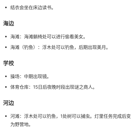
结衣会坐在床边读书。
海边
海滩：海滩躺椅处可以进行偷看美女。
海滩（钓鱼）：浮木处可以钓鱼，后期出现美月。
学校
操场：中期出现镜。
体育仓库：15日后夜晚时段出现谜之商人。
河边
河滩：浮木处可以钓鱼，1处树可以捕虫。灯里任务完成后变
为野营地。