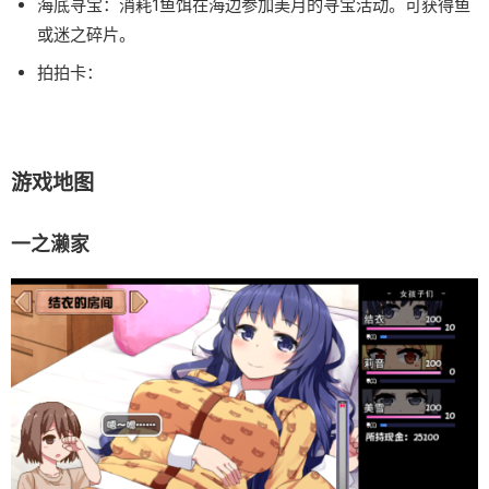
海底寻宝：消耗1鱼饵在海边参加美月的寻宝活动。可获得鱼
或迷之碎片。
拍拍卡：
游戏地图
一之濑家