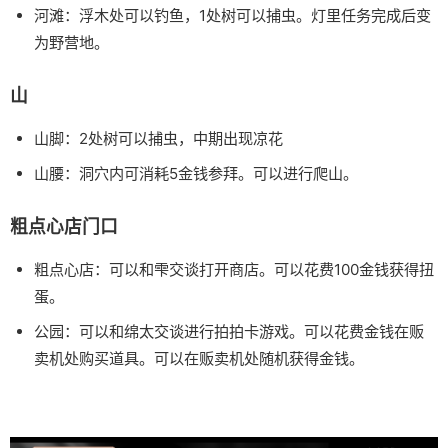
河滩：浮木处可以钓鱼，1处树可以捕虫。灯里任务完成后变
为野营地。
山
山脚：2处树可以捕虫，中期出现凉花
山腰：洞穴内可消耗5金钱参拜。可以进行爬山。
粗点心店门口
粗点心店：可以和雫交谈打开商店。可以花费100金钱获得扭
蛋。
公园：可以和绵太交谈进行拍拍卡游戏。可以花费金钱在贩
卖机处购买道具。可以在贩卖机处随机获得金钱。