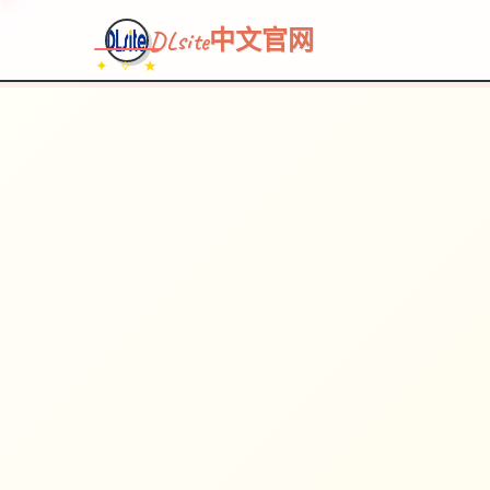
DLsite中文官网
✦ ✧ ★