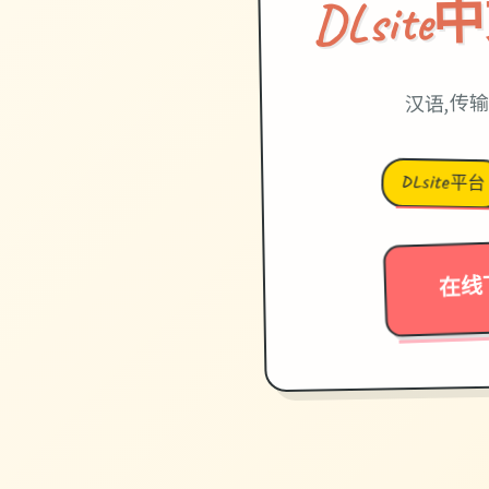
DLsit
汉语,传输
DLsite平台
在线