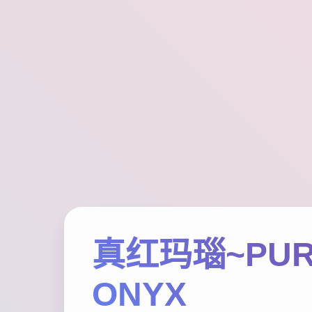
真红玛瑙~PUR
ONYX