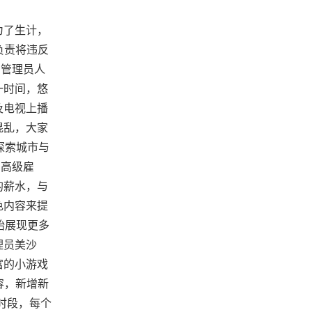
为了生计，
负责将违反
寓管理员人
一时间，悠
及电视上播
混乱，大家
探索城市与
、高级雇
的薪水，与
色内容来提
始展现更多
理员美沙
富的小游戏
容，新增新
时段，每个