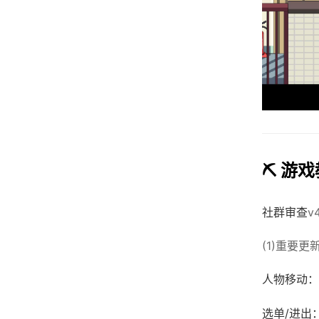
⛏️ 游
社群审查
v
(1)重要
人物移动：
选单/进出