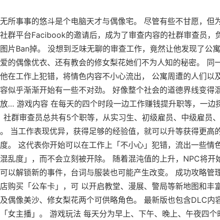
无所事事的悠斗是个电脑天才与偶像宅。 尽管有些不甘愿，但
社群平台Facibook的邀请后，成为了审查内容的社群审查员，
图片Ban掉。 没想到乏味无聊的审查工作，竟然让他发现了公
爱的偶像优衣、还有教会的修女梨花她们不为人知的秘密。 同
他在工作上犯错，将情色内容不小心流出， 公寓周遭的人们以
容似乎渐渐开始有一些不对劲。 好像整个社会的道德界线变得
放… 游戏内容 在每天的四个时段一边工作赚钱提升职等，一边
。 社群审查员总共有5个职等，从实习生、初级雇员、中级雇员
。 当工作表现优异，获得足够的经验值，就可以升等获得更高
度。 这代表你开始可以在工作上「不小心」犯错，流出一些情
混乱度」，而不会立刻被开除。 随着混沌值的上升，NPC将开
可以解锁新的事件，台词与服装也可能产生改变。 成功攻略管
店购买「公车卡」，可 以开启教堂、漫展、警局等新地图和丰
及偶像美沙、修女梨花两个可供略角色。 最新版也包含DLC内
「女主播」。 游戏玩法 每天分为早上、下午、晚上、午夜四个