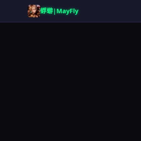
蜉蝣|MayFly