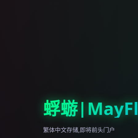
蜉蝣|MayFl
繁体中文存储,即将前头门户